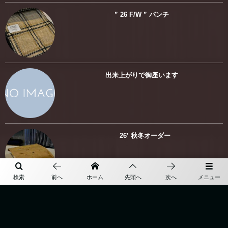
” 26 F/W ” バンチ
出来上がりで御座います
26’ 秋冬オーダー
検索
前へ
ホーム
先頭へ
次へ
メニュー
” earthquake “