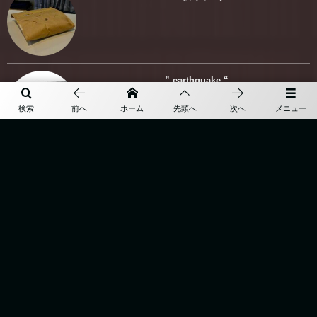
” earthquake “
検索
前へ
ホーム
先頭へ
次へ
メニュー
More
TOP
BESPOKE
ABOUT