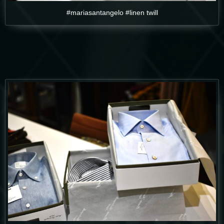
#mariasantangelo #linen twill