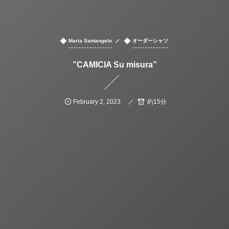
Maria Santangelo
オーダーシャツ
”CAMICIA Su misura”
February
2
,
2023
約15分