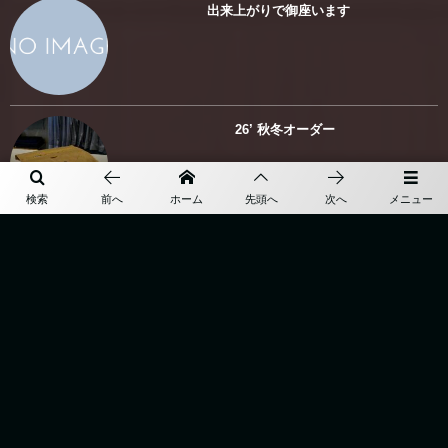
出来上がりで御座います
26’ 秋冬オーダー
検索
前へ
ホーム
先頭へ
次へ
メニュー
” earthquake “
”26 / 27 Autumn & Winter ...