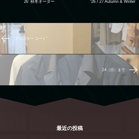
26’ 秋冬オーダー
”26 / 27 Autumn & Winter “
”アルスター コート”
24（日）まで
最近の投稿