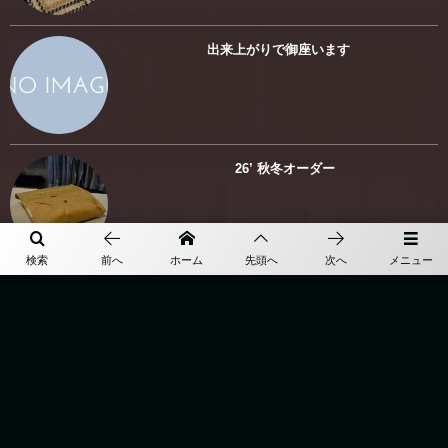
出来上がりで御座います
26’ 秋冬オーダー
検索
前へ
ホーム
先頭へ
次へ
メニュー
” earthquake “
More