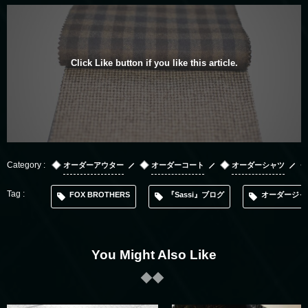
Click Like button if you like this article.
オーダーアウター
オーダーコート
オーダーシャツ
FOX BROTHERS
『Sassi』ブログ
オーダージャ
You Might Also Like