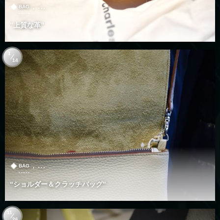
, …
BAG
”上質な革”
1
14
, …
BAG
“ショルダー＆クラッチバッグ”
11
26