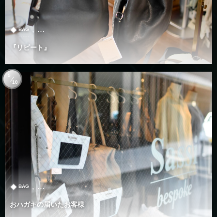
, …
BAG
『リピート』
5
10
, …
BAG
おハガキの届いたお客様