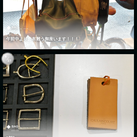
, …
BAG
午前中より、有難う御座います！！！
8
27
, …
BAG