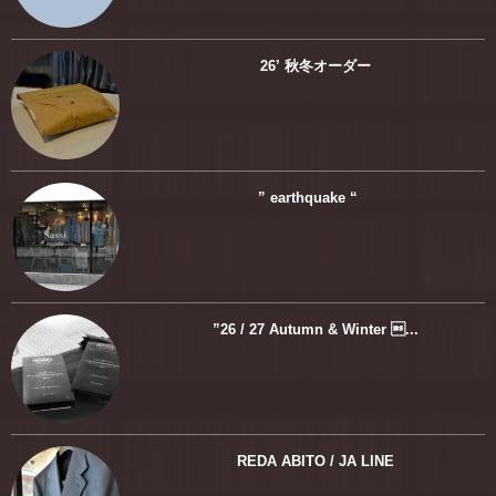
26’ 秋冬オーダー
” earthquake “
”26 / 27 Autumn & Winter ...
REDA ABITO / JA LINE