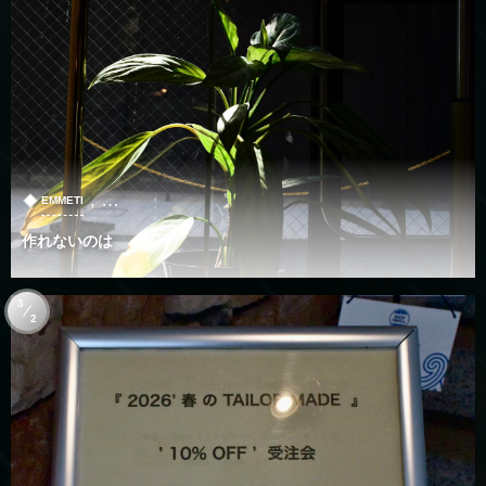
, …
EMMETI
作れないのは
3
2