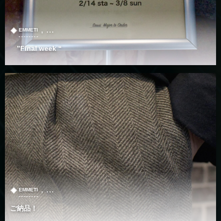
, …
EMMETI
”Final week “
, …
EMMETI
ご納品！