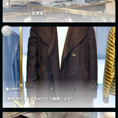
, …
EMMETI
・・・・・・・ 配置換え
1
4
, …
EMMETI
”新年 明けましておめでとう御座います”