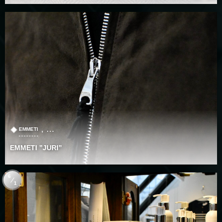
, …
EMMETI
EMMETI ”JURI”
6
1