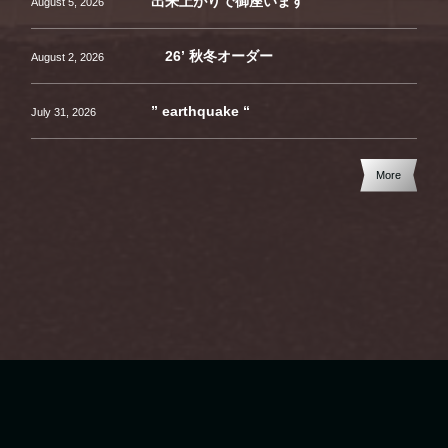
出来上がりで御座います
August
5
,
2026
26’ 秋冬オーダー
August
2
,
2026
” earthquake “
July
31
,
2026
More