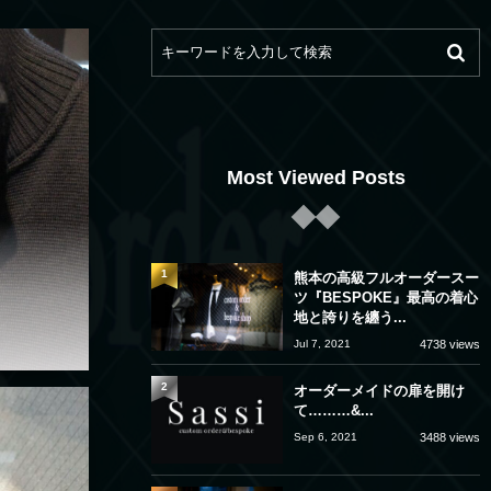
Most Viewed Posts
1
熊本の高級フルオーダースー
ツ『BESPOKE』最高の着心
地と誇りを纏う...
Jul 7, 2021
4738 views
2
オーダーメイドの扉を開け
て………&...
Sep 6, 2021
3488 views