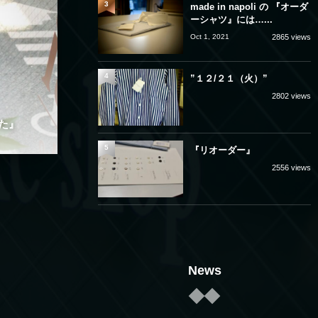
3
made in napoli の 『オーダ
ーシャツ』には…...
Oct 1, 2021
2865 views
4
”１２/２１（火）”
2802 views
た』
5
『リオーダー』
2556 views
News