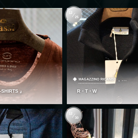
12
25
, …
MAGAZZINO RICANBI
-SHIRTS 』
R・T・W
12
30