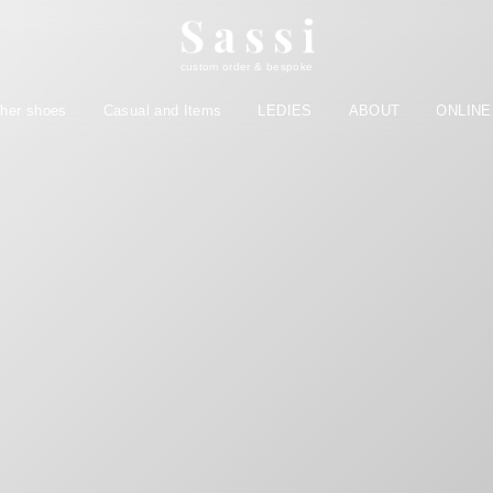
custom order & bespoke
ther shoes
Casual and Items
LEDIES
ABOUT
ONLINE