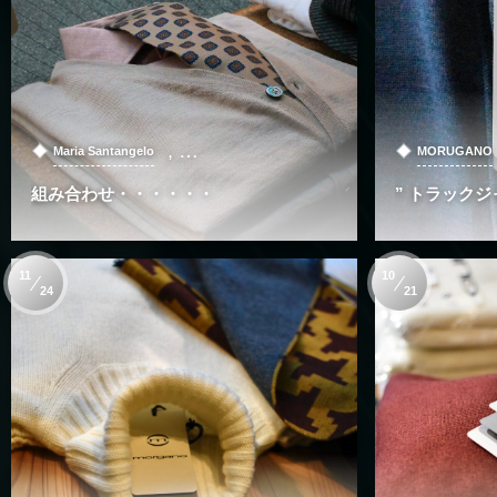
, …
Maria Santangelo
MORUGANO
組み合わせ・・・・・・
” トラックジ
11
10
24
21