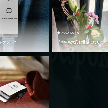
, …
, …
ACCA KAPPA
ャケット “
『本年も大変お世話になりまし