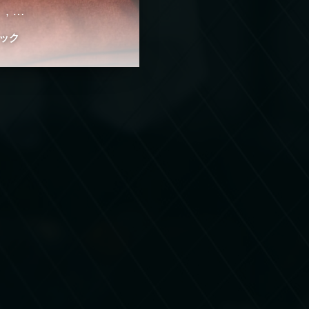
, …
ック