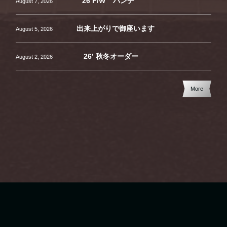
” 26 F/W ” バンチ
August
7
,
2026
出来上がりで御座います
August
5
,
2026
26’ 秋冬オーダー
August
2
,
2026
More