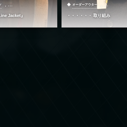
, …
, …
ツ
オーダーアウター
ine Jacket』
・・・・・・ 取り組み