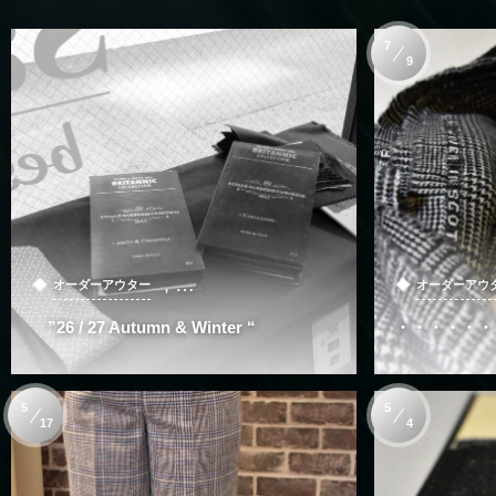
7
9
, …
オーダーアウター
オーダーアウ
”26 / 27 Autumn & Winter “
・・・・・・
5
5
17
4