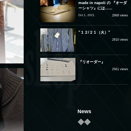
3
made in napoli の 『オーダ
ーシャツ』には…...
Oct 1, 2021
2868 views
4
”１２/２１（火）”
2810 views
5
『リオーダー』
2561 views
News