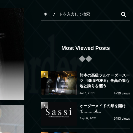
Most Viewed Posts
1
熊本の高級フルオーダースー
ツ『BESPOKE』最高の着心
地と誇りを纏う...
Jul 7, 2021
4739 views
2
オーダーメイドの扉を開け
て………&...
Sep 6, 2021
3493 views