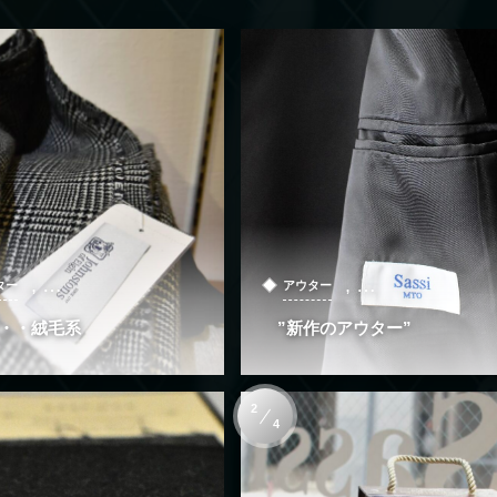
, …
, …
ター
アウター
・・絨毛系
”新作のアウター”
2
4