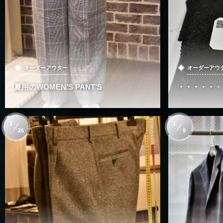
, …
オーダーアウター
オーダーアウ
夏用のWOMEN’S PANT’S
・・・・・・
1
1
26
9