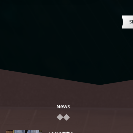
S
News