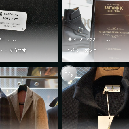
, …
, …
ター
オーダーアウター
・・ そうです
” 今シーズン “
1
5