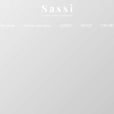
custom order & bespoke
ther shoes
Casual and Items
LEDIES
ABOUT
ONLINE