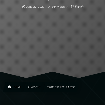
June
27
,
2022
764 views
約14分
HOME
お店のこと
”連休”とさせて頂きます