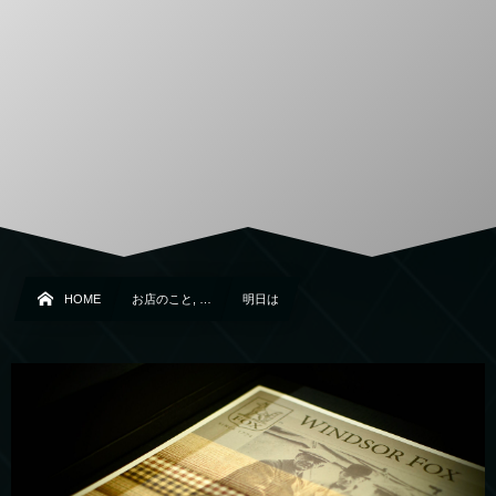
HOME
お店のこと, …
明日は