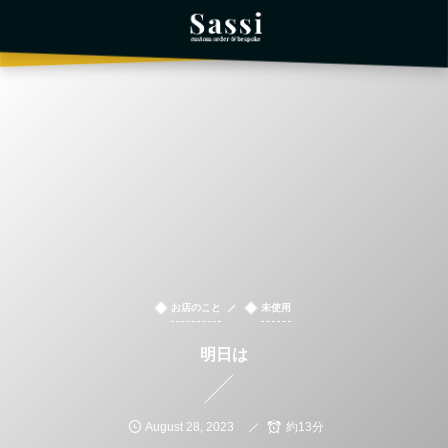
お店のこと
未使用
明日は
August
28
,
2023
約13分