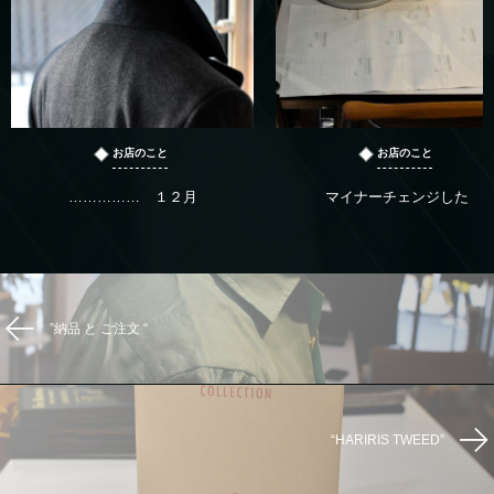
お店のこと
お店のこと
…………… １２月
マイナーチェンジした
”納品 と ご注文 “
“HARIRIS TWEED”