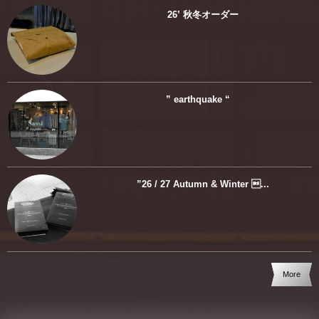
26’ 秋冬オーダー
” earthquake “
”26 / 27 Autumn & Winter ...
More