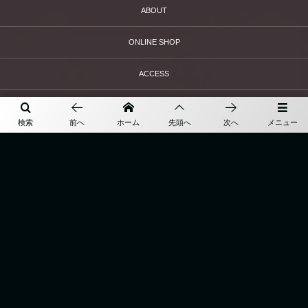
ABOUT
ONLINE SHOP
ACCESS
BLOG
検索
前へ
ホーム
先頭へ
次へ
メニュー
〒860-0845 熊本県熊本市中央区上通町９−２６アクアスクエア １F
TEL
096-351-5235
営業時間 11:30~19:00（定休日：毎週火曜）