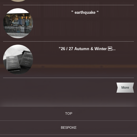
” earthquake “
”26 / 27 Autumn & Winter ...
More
TOP
BESPOKE