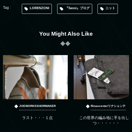
LORENZONI
『Sassi』ブログ
ニット
You Might Also Like
JOEWORKSSHORMAKER
Rinascente/リナシェンテ
ラスト・・・１点
この世界の編み地に手を出し
つ・・・・・・