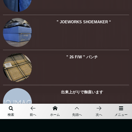
” JOEWORKS SHOEMAKER “
” 26 F/W ” バンチ
出来上がりで御座います
検索
前へ
ホーム
先頭へ
次へ
メニュー
26’ 秋冬オーダー