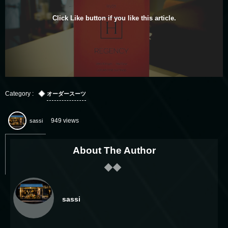
Click Like button if you like this article.
オーダースーツ
sassi
949 views
About The Author
sassi