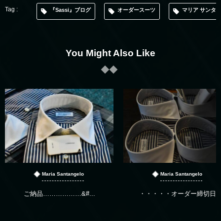
『Sassi』ブログ
オーダースーツ
マリア サンタ
You Might Also Like
Maria Santangelo
Maria Santangelo
ご納品………………&#...
・・・・・オーダー締切日