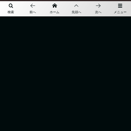
” earthquake “
検索
前へ
ホーム
先頭へ
次へ
メニュー
”26 / 27 Autumn & Winter ...
More
TOP
BESPOKE