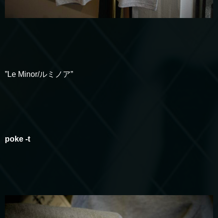
”Le Minor/ルミノア”
poke -t