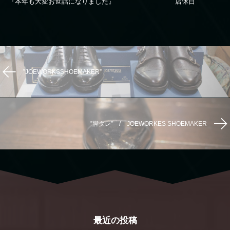
『本年も大変お世話になりました』
店休日
”JOEWORKSSHOEMAKER”
”脚タレ” / JOEWORKES SHOEMAKER
最近の投稿