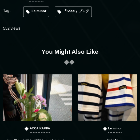
Le minor
『Sassi』ブログ
552 views
You Might Also Like
ACCA KAPPA
Le minor