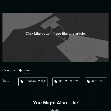
Click Like button if you like this article.
other
『Sassi』ブログ
オーダースーツ
カットソー
You Might Also Like