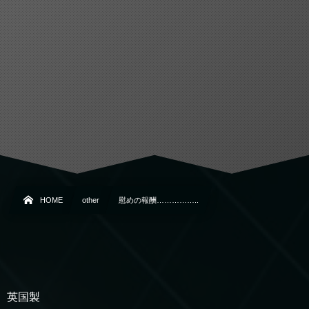
HOME
other
慰めの報酬……………..
英国製