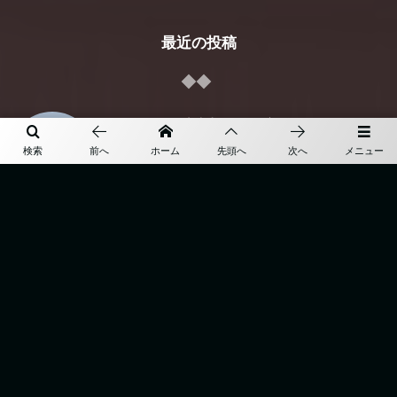
最近の投稿
出来上がりで御座います
検索
前へ
ホーム
先頭へ
次へ
メニュー
26’ 秋冬オーダー
” earthquake “