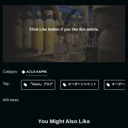
Click Like button if you like this article.
ACCA KAPPA
『Sassi』ブログ
オーダージャケット
オーダース
849 views
You Might Also Like