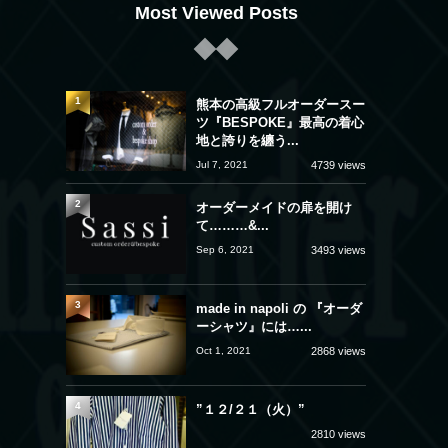
Most Viewed Posts
1
熊本の高級フルオーダースー
ツ『BESPOKE』最高の着心
地と誇りを纏う...
Jul 7, 2021
4739 views
2
オーダーメイドの扉を開け
て………&...
Sep 6, 2021
3493 views
3
made in napoli の 『オーダ
ーシャツ』には…...
Oct 1, 2021
2868 views
4
”１２/２１（火）”
2810 views