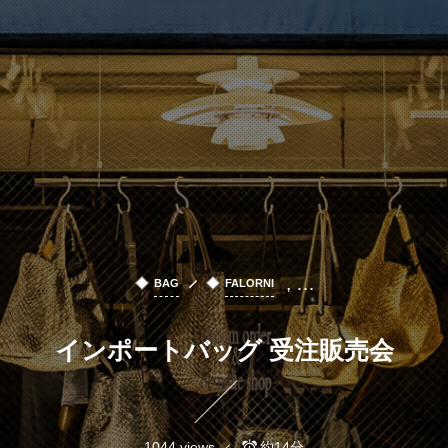
, …
BAG
FALORNI
インポートバッグ 受注販売会
1044 views
約14分