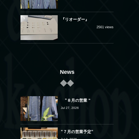
5
『リオーダー』
2561 views
News
”８月の営業 “
Jul 27, 2026
”７月の営業予定”