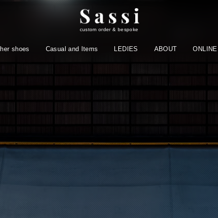
custom order & bespoke
ther shoes
Casual and Items
LEDIES
ABOUT
ONLINE