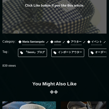
Click Like button if you like this article.
Maria Santangelo
other
アウター
イベント
『Sassi』ブログ
インポートアウター
オーダーシ
839 views
You Might Also Like