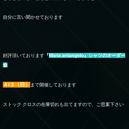
自分に言い聞かせております
好評頂いております
『
Maria antangelo』シャツのオーダー
会
４/３（日）
まで開催しております
ストック クロスの在庫切れも出てますので、ご思案下さい